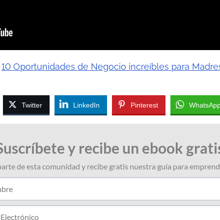
s
10 Oportunidades de Negocio increíbles para Madr
Twitter
LinkedIn
Pinterest
WhatsAp