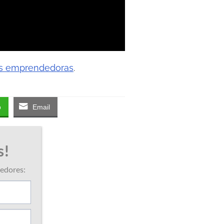
es emprendedoras
.
p
Email