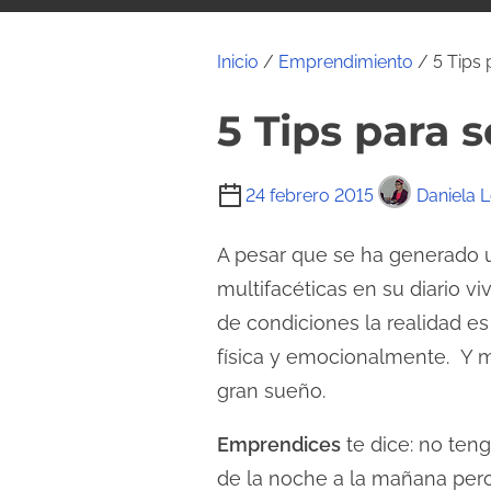
i
d
Inicio
/
Emprendimiento
/ 5 Tips
o
5 Tips para
T
24 febrero 2015
Daniela 
i
e
A pesar que se ha generado 
m
multifacéticas en su diario v
p
de condiciones la realidad e
o
física y emocionalmente. Y m
d
gran sueño.
e
l
Emprendices
te dice: no ten
e
de la noche a la mañana pero