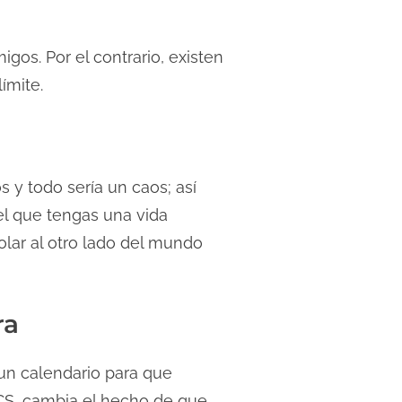
igos. Por el contrario, existen
ímite.
s y todo sería un caos; así
el que tengas una vida
volar al otro lado del mundo
ra
 un calendario para que
ICS, cambia el hecho de que