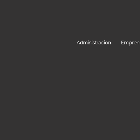
S
a
l
t
Administración
Empren
a
r
a
l
c
o
n
t
e
n