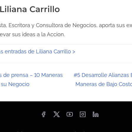
Liliana Carrillo
ta, Escritora y Consultora de Negocios, aporta sus ex
levar sus ideas a la Accion.
s entradas de Liliana Carrillo >
s de prensa – 10 Maneras
#5 Desarrolle Alianzas
 su Negocio
Maneras de Bajo Cost