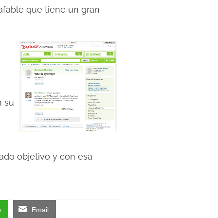
 afable que tiene un gran
n su
ado objetivo y con esa
p
Email