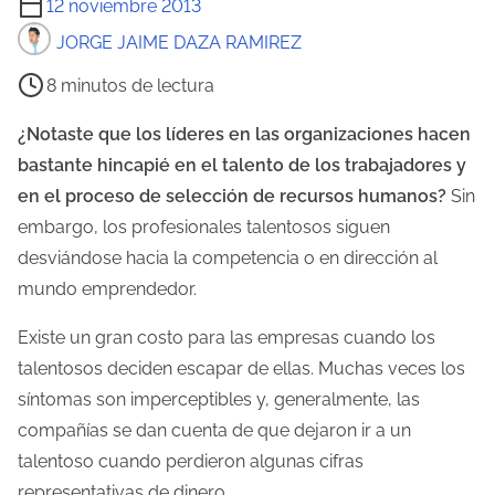
12 noviembre 2013
i
JORGE JAIME DAZA RAMIREZ
e
8 minutos de lectura
m
p
¿Notaste que los líderes en las organizaciones hacen
o
bastante hincapié en el talento de los trabajadores y
d
en el proceso de selección de recursos humanos?
Sin
e
embargo, los profesionales talentosos siguen
l
desviándose hacia la competencia o en dirección al
e
mundo emprendedor.
c
Existe un gran costo para las empresas cuando los
t
talentosos deciden escapar de ellas. Muchas veces los
u
síntomas son imperceptibles y, generalmente, las
r
compañías se dan cuenta de que dejaron ir a un
a
talentoso cuando perdieron algunas cifras
d
representativas de dinero.
e