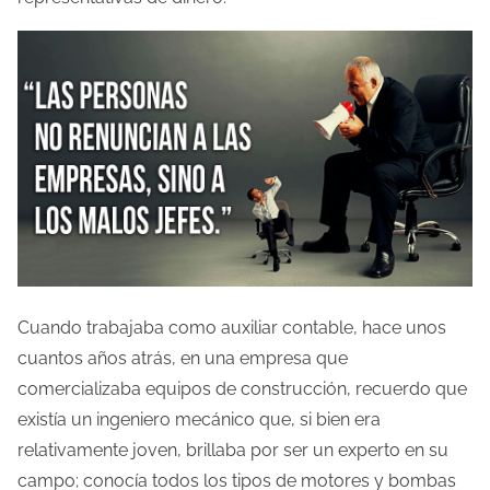
l
a
e
n
t
r
a
d
a
Cuando trabajaba como auxiliar contable, hace unos
cuantos años atrás, en una empresa que
comercializaba equipos de construcción, recuerdo que
existía un ingeniero mecánico que, si bien era
relativamente joven, brillaba por ser un experto en su
campo; conocía todos los tipos de motores y bombas