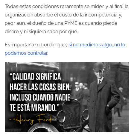
e
Todas estas condiciones raramente se miden y al final la
n
organización absorbe el costo de la incompetencia y,
t
peor aun, el dueño de una PYME es cuando pierde
r
dinero y ni siquiera sabe por qué.
a
d
Es importante recordar que,
si no medimos algo, no lo
a
podemos controlar
.