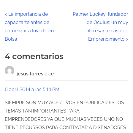
N
<
La importancia de
Palmer Luckey, fundador
capacitarte antes de
de Oculus: un muy
a
comenzar a Invertir en
interesante caso de
v
Bolsa
Emprendimiento
>
e
4 comentarios
g
a
jesus torres
dice:
c
6 abril 2014 a las 5:14 PM
i
SIEMPRE SON MUY ACERTIVOS EN PUBLICAR ESTOS
ó
TEMAS TAN IMPORTANTES PARA
EMPRENDEDORES,YA QUE MUCHAS VECES UNO NO
n
TIENE RECURSOS PARA CONTRATAR A DISEÑADORES