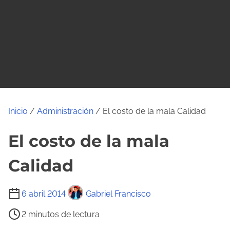
o
Inicio
/
Administración
/ El costo de la mala Calidad
El costo de la mala
Calidad
T
6 abril 2014
Gabriel Francisco
i
2 minutos de lectura
e