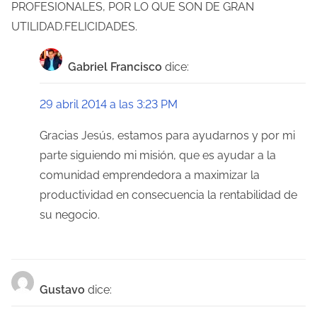
d
PROFESIONALES, POR LO QUE SON DE GRAN
e
UTILIDAD.FELICIDADES.
e
Gabriel Francisco
dice:
n
29 abril 2014 a las 3:23 PM
t
Gracias Jesús, estamos para ayudarnos y por mi
r
parte siguiendo mi misión, que es ayudar a la
a
comunidad emprendedora a maximizar la
productividad en consecuencia la rentabilidad de
d
su negocio.
a
s
Gustavo
dice: