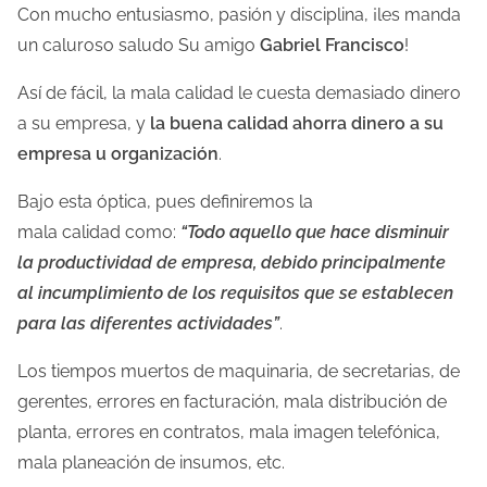
m
Con mucho entusiasmo, pasión y disciplina, ¡les manda
p
un caluroso saludo Su amigo
Gabriel Francisco
!
o
Así de fácil, la mala calidad le cuesta demasiado dinero
d
a su empresa, y
la buena calidad ahorra dinero a su
e
empresa u organización
.
l
e
Bajo esta óptica, pues definiremos la
c
mala calidad como:
“Todo aquello que hace disminuir
t
la productividad de empresa, debido principalmente
u
al incumplimiento de los requisitos que se establecen
r
para las diferentes actividades”
.
a
Los tiempos muertos de maquinaria, de secretarias, de
d
gerentes, errores en facturación, mala distribución de
e
planta, errores en contratos, mala imagen telefónica,
l
mala planeación de insumos, etc.
a