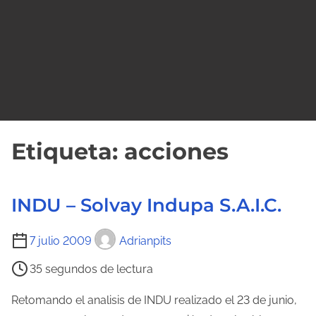
o
Etiqueta:
acciones
INDU – Solvay Indupa S.A.I.C.
T
7 julio 2009
Adrianpits
i
35 segundos de lectura
e
m
Retomando el analisis de INDU realizado el 23 de junio,
p