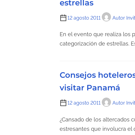
estrellas
l
e
a
c
T
12 agosto 2011
Autor Invi
e
t
i
n
u
e
En el evento que realiza los 
t
r
m
categorización de estrellas. 
r
a
p
a
d
o
d
e
d
a
Consejos hoteleros 
l
e
a
l
visitar Panamá
e
e
n
c
T
12 agosto 2011
Autor Invi
t
t
i
r
u
e
¿Cansado de los altercados cu
a
r
m
estresantes que involucra el c
d
a
p