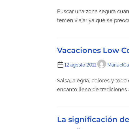
i
c
e
Buscar una zona segura cuand
t
m
temen viajar ya que se preoc
u
p
r
o
a
d
d
Vacaciones Low C
e
e
l
l
T
12 agosto 2011
ManuelCa
e
a
i
c
e
e
Salsa, alegría, colores y tod
t
n
m
encanto lleno de tradiciones
u
t
p
r
r
o
a
a
d
d
La significación d
d
e
e
a
l