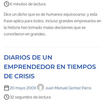
i
6 minutos de lectura
t
e
r
m
Dice un dicho que es de humanos equivocarse, y esta
a
p
frase aplica para todos, incluso grandes empresarios en
d
o
la historia han tomado malas decisiones que se
a
d
convirtieron en grandes…
e
l
e
DIARIOS DE UN
c
EMPRENDEDOR EN TIEMPOS
t
u
DE CRISIS
r
a
T
20 mayo 2009
Juan Manuel Gomez Parra
d
i
32 segundos de lectura
e
e