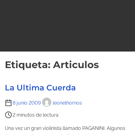
o
Etiqueta:
Articulos
La Ultima Cuerda
T
8 junio 2009
leonelhornos
i
2 minutos de lectura
e
m
Una vez un gran violinista llamado PAGANINI. Algunos
p