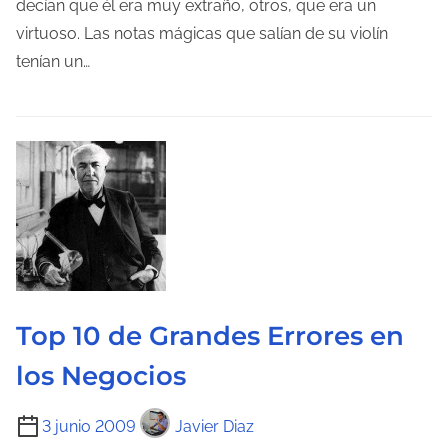
decían que él era muy extraño, otros, que era un
o
virtuoso. Las notas mágicas que salían de su violín
d
tenían un…
e
l
e
c
t
u
r
a
d
Top 10 de Grandes Errores en
e
l
los Negocios
a
e
T
3 junio 2009
Javier Diaz
n