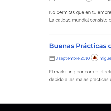
e
i
c
e
No permitas que en tu empres
t
m
La calidad mundial consiste e
u
p
r
o
a
d
d
Buenas Prácticas 
e
e
l
l
T
3 septiembre 2010
migue
e
a
i
c
e
e
El marketing por correo elect
t
n
m
debido a las malas prácticas
u
t
p
r
r
o
a
a
d
d
d
e
e