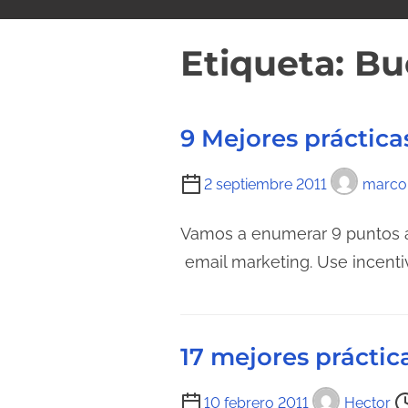
i
d
Etiqueta:
Bu
o
9 Mejores práctica
T
2 septiembre 2011
marco
i
e
Vamos a enumerar 9 puntos a 
m
email marketing. Use incenti
p
o
d
17 mejores práctic
e
l
T
10 febrero 2011
Hector