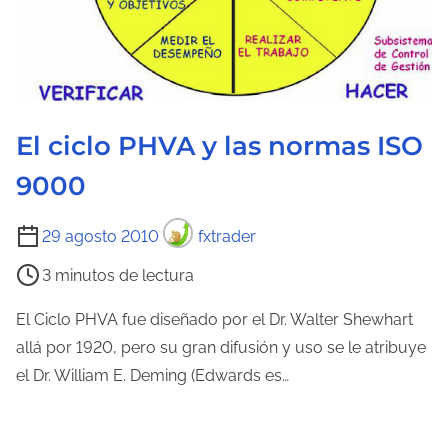
El ciclo PHVA y las normas ISO
9000
T
29 agosto 2010
fxtrader
i
3 minutos de lectura
e
m
El Ciclo PHVA fue diseñado por el Dr. Walter Shewhart
p
allá por 1920, pero su gran difusión y uso se le atribuye
o
el Dr. William E. Deming (Edwards es…
d
e