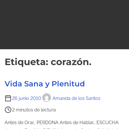
o
Etiqueta:
corazón.
Vida Sana y Plenitud
T
26 junio 2010
Amanda de los Santos
i
2 minutos de lectura
e
m
Antes de Orar… PERDONA Antes de Hablar… ESCUCHA
p