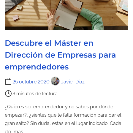
Descubre el Máster en
Dirección de Empresas para
emprendedores
T
25 octubre 2020
Javier Diaz
i
3 minutos de lectura
e
m
¿Quieres ser emprendedor y no sabes por dónde
p
empezar?, ¿sientes que te falta formación para dar el
o
gran salto? Sin duda, estás en el lugar indicado. Cada
d
día, más…