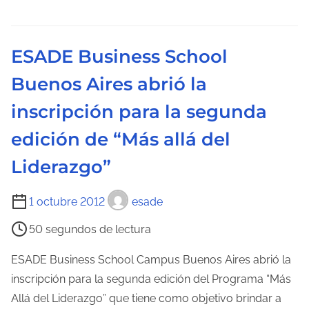
e
l
e
ESADE Business School
c
Buenos Aires abrió la
t
u
inscripción para la segunda
r
edición de “Más allá del
a
d
Liderazgo”
e
l
T
1 octubre 2012
esade
a
i
50 segundos de lectura
e
e
n
m
ESADE Business School Campus Buenos Aires abrió la
t
p
inscripción para la segunda edición del Programa “Más
r
o
Allá del Liderazgo” que tiene como objetivo brindar a