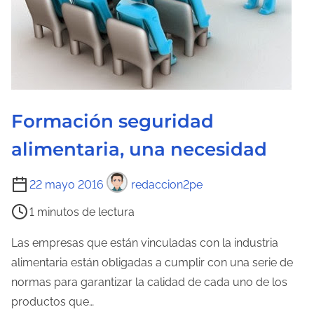
d
e
l
a
e
n
Formación seguridad
t
r
alimentaria, una necesidad
a
d
T
22 mayo 2016
redaccion2pe
a
i
1 minutos de lectura
e
m
Las empresas que están vinculadas con la industria
p
alimentaria están obligadas a cumplir con una serie de
o
normas para garantizar la calidad de cada uno de los
d
productos que…