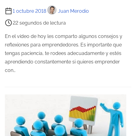
a
T
1 octubre 2018
Juan Merodio
d
i
a
22 segundos de lectura
e
m
En el vídeo de hoy les comparto algunos consejos y
p
reflexiones para emprendedores. Es importante que
o
tengas paciencia, te rodees adecuadamente y estés
d
aprendiendo constantemente si quieres emprender
e
con…
l
e
c
t
u
r
a