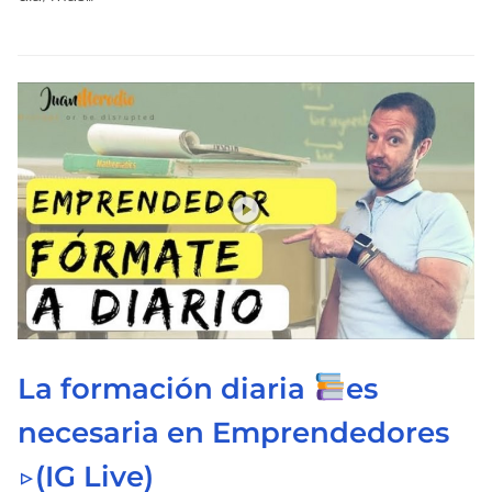
e
l
e
c
t
u
r
a
d
e
l
a
La formación diaria
es
e
n
necesaria en Emprendedores
t
▷(IG Live)
r