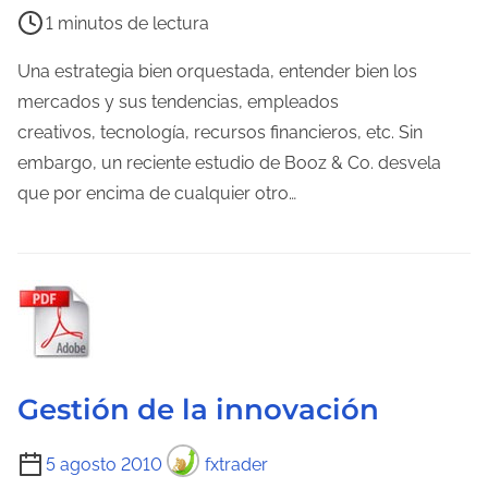
i
1 minutos de lectura
e
m
Una estrategia bien orquestada, entender bien los
p
mercados y sus tendencias, empleados
o
creativos, tecnología, recursos financieros, etc. Sin
d
embargo, un reciente estudio de Booz & Co. desvela
e
que por encima de cualquier otro…
l
e
c
t
u
r
a
Gestión de la innovación
d
T
e
5 agosto 2010
fxtrader