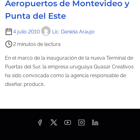
Aeropuertos de Montevideo y
Punta del Este
T
4 julio 2010
Lic. Daniela Araujo
i
2 minutos de lectura
e
m
En el marco de la inauguración de la nueva Terminal de
p
Puertas del Sur, la empresa uruguaya Quasar Creativos
o
ha sido convocada como la agencia responsable de
d
diseñar, producir…
e
l
e
c
t
u