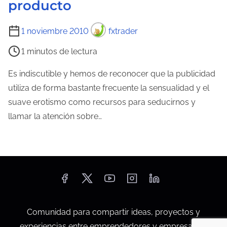
producto
T
1 noviembre 2010
fxtrader
i
1 minutos de lectura
e
m
Es indiscutible y hemos de reconocer que la publicidad
p
utiliza de forma bastante frecuente la sensualidad y el
o
suave erotismo como recursos para seducirnos y
d
llamar la atención sobre…
e
l
e
c
t
u
Comunidad para compartir ideas, proyectos y
r
experiencias entre emprendedores y empresarios.
a