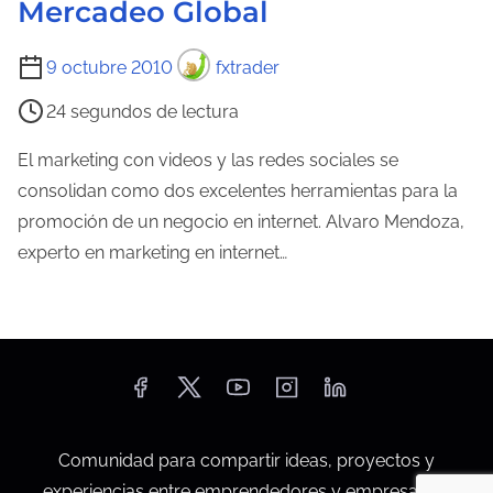
Mercadeo Global
T
9 octubre 2010
fxtrader
i
24 segundos de lectura
e
m
El marketing con videos y las redes sociales se
p
consolidan como dos excelentes herramientas para la
o
promoción de un negocio en internet. Alvaro Mendoza,
d
experto en marketing en internet…
e
l
e
c
t
u
Comunidad para compartir ideas, proyectos y
r
experiencias entre emprendedores y empresarios.
a