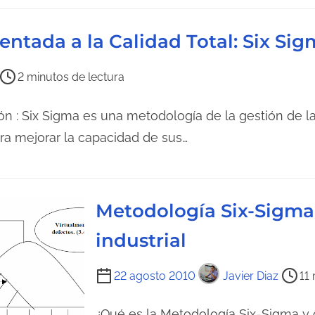
d
e
entada a la Calidad Total: Six Si
l
e
2 minutos de lectura
c
t
ón : Six Sigma es una metodología de la gestión de l
u
ra mejorar la capacidad de sus…
r
a
d
e
Metodología Six-Sigma
l
industrial
a
e
T
22 agosto 2010
Javier Diaz
11
n
i
t
e
¿Qué es la Metodología Six-Sigma y c