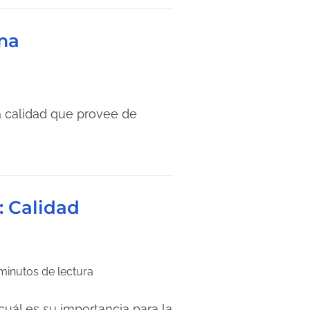
gma
a calidad que provee de
: Calidad
 minutos de lectura
uál es su importancia para la