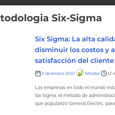
todologia Six-Sigma
Six Sigma: La alta cali
disminuir los costos y 
satisfacción del cliente
T
6 diciembre 2010
fxtrader
12 
i
e
Las empresas en todo el mundo está
m
Six Sigma, el método de administraci
p
que popularizó General Electric, pa
o