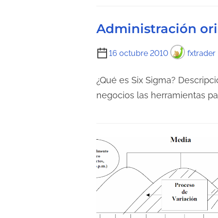
Administración ori
T
16 octubre 2010
fxtrader
i
e
¿Qué es Six Sigma? Descripci
m
negocios las herramientas pa
p
o
d
e
l
e
c
t
u