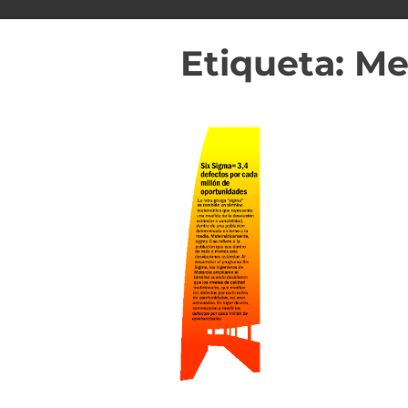
i
d
Etiqueta:
Me
o