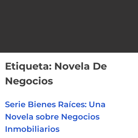
o
Etiqueta:
Novela De
Negocios
Serie Bienes Raíces: Una
Novela sobre Negocios
Inmobiliarios