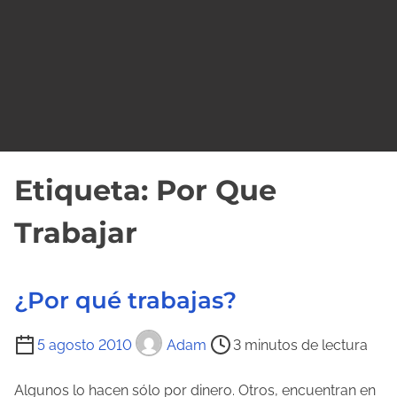
o
Etiqueta:
Por Que
Trabajar
¿Por qué trabajas?
T
5 agosto 2010
Adam
3 minutos de lectura
i
e
Algunos lo hacen sólo por dinero. Otros, encuentran en