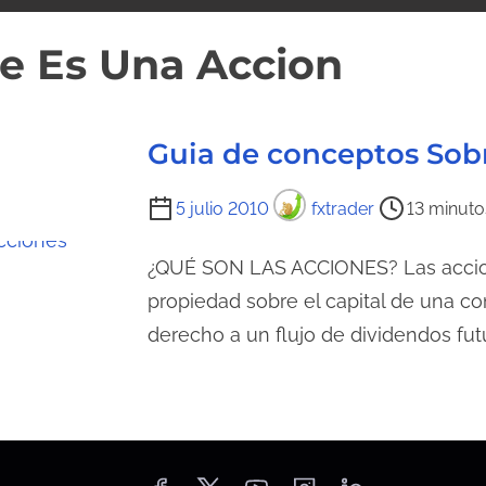
e Es Una Accion
Guia de conceptos Sob
T
5 julio 2010
fxtrader
13 minuto
i
e
¿QUÉ SON LAS ACCIONES? Las accion
m
propiedad sobre el capital de una com
p
derecho a un flujo de dividendos fu
o
d
e
l
e