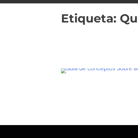
i
d
Etiqueta:
Qu
o