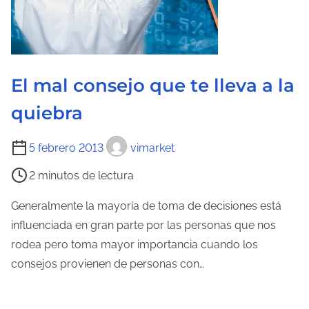
El mal consejo que te lleva a la
quiebra
T
5 febrero 2013
vimarket
i
2 minutos de lectura
e
m
Generalmente la mayoría de toma de decisiones está
p
influenciada en gran parte por las personas que nos
o
rodea pero toma mayor importancia cuando los
d
consejos provienen de personas con…
e
l