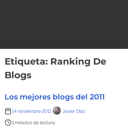
o
Etiqueta:
Ranking De
Blogs
Los mejores blogs del 2011
T
14 noviembre 2011
Javier Diaz
i
1 minutos de lectura
e