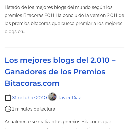
m
Listado de los mejores blogs del mundo según los
p
premios Bitacoras 2011 Ha concluido la versión 2.011 de
o
los premios bitacoras que busca premiar a los mejores
d
blogs en…
e
l
e
Los mejores blogs del 2.010 –
c
Ganadores de los Premios
t
u
Bitacoras.com
r
a
T
31 octubre 2010
Javier Diaz
d
i
1 minutos de lectura
e
e
l
m
Anualmente se realizan los premios Bitacoras que
a
p