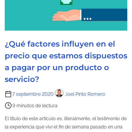
¿Qué factores influyen en el
precio que estamos dispuestos
a pagar por un producto o
servicio?
T
7 septiembre 2020
Joel Pinto Romero
i
9 minutos de lectura
e
m
El título de este artículo es, literalmente, el testimonio de
p
la experiencia que viví el fin de semana pasado en una