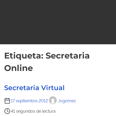
o
Etiqueta:
Secretaria
Online
Secretaria Virtual
T
17 septiembre 2012
Jvgomez
i
41 segundos de lectura
e