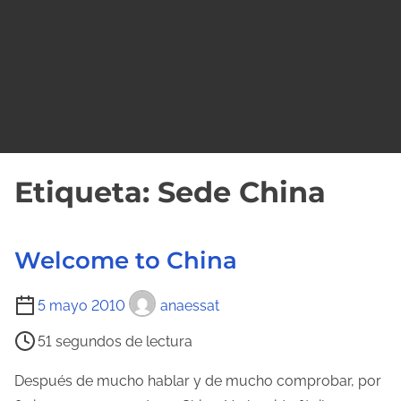
o
Etiqueta:
Sede China
Welcome to China
T
5 mayo 2010
anaessat
i
51 segundos de lectura
e
m
Después de mucho hablar y de mucho comprobar, por
p