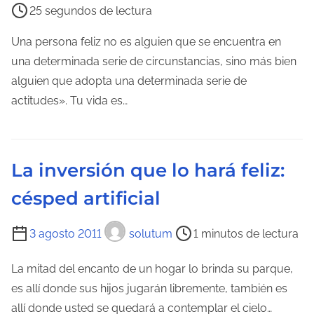
25 segundos de lectura
u
e
r
m
Una persona feliz no es alguien que se encuentra en
a
p
una determinada serie de circunstancias, sino más bien
d
o
alguien que adopta una determinada serie de
e
d
actitudes». Tu vida es…
l
e
a
l
e
e
La inversión que lo hará feliz:
n
c
t
césped artificial
t
r
u
a
T
3 agosto 2011
solutum
1 minutos de lectura
r
d
i
a
a
e
La mitad del encanto de un hogar lo brinda su parque,
d
m
es allí donde sus hijos jugarán libremente, también es
e
p
allí donde usted se quedará a contemplar el cielo…
l