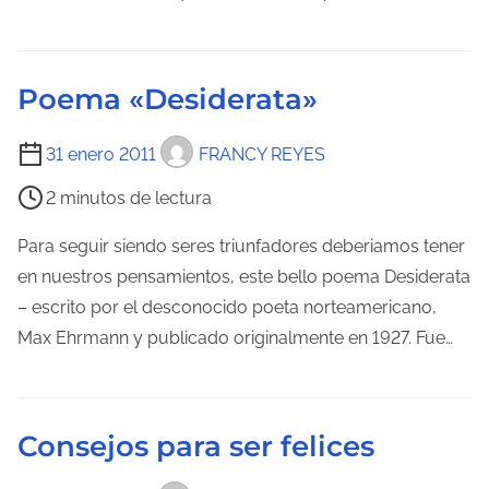
o
a
d
e
e
n
Poema «Desiderata»
l
t
e
T
r
31 enero 2011
FRANCY REYES
c
i
a
2 minutos de lectura
t
e
d
u
m
a
Para seguir siendo seres triunfadores deberiamos tener
r
p
en nuestros pensamientos, este bello poema Desiderata
a
o
– escrito por el desconocido poeta norteamericano,
d
d
Max Ehrmann y publicado originalmente en 1927. Fue…
e
e
l
l
a
e
Consejos para ser felices
e
c
n
t