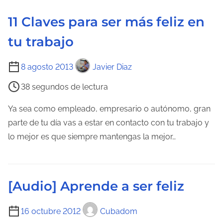
11 Claves para ser más feliz en
tu trabajo
T
8 agosto 2013
Javier Diaz
i
38 segundos de lectura
e
m
Ya sea como empleado, empresario o autónomo, gran
p
parte de tu día vas a estar en contacto con tu trabajo y
o
lo mejor es que siempre mantengas la mejor…
d
e
l
[Audio] Aprende a ser feliz
e
c
T
16 octubre 2012
Cubadom
t
i