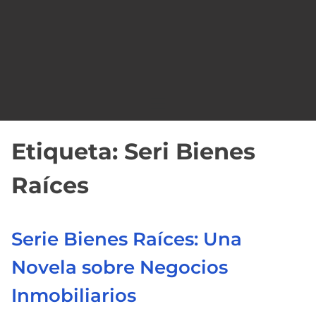
o
Etiqueta:
Seri Bienes
Raíces
Serie Bienes Raíces: Una
Novela sobre Negocios
Inmobiliarios