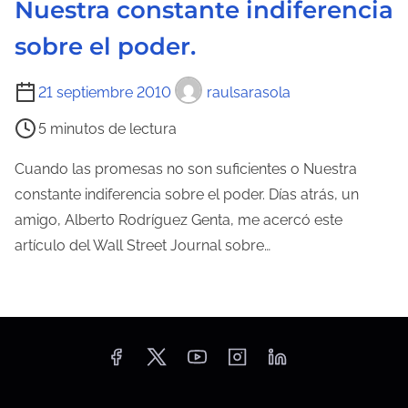
Nuestra constante indiferencia
sobre el poder.
T
21 septiembre 2010
raulsarasola
i
5 minutos de lectura
e
m
Cuando las promesas no son suficientes o Nuestra
p
constante indiferencia sobre el poder. Días atrás, un
o
amigo, Alberto Rodríguez Genta, me acercó este
d
artículo del Wall Street Journal sobre…
e
l
e
c
t
u