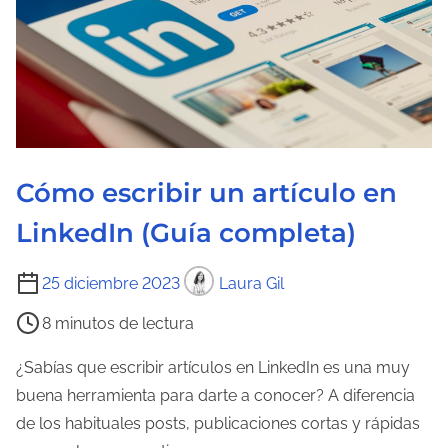
Cómo escribir un artículo en
LinkedIn (Guía completa)
T
25 diciembre 2023
Laura Gil
i
8 minutos de lectura
e
m
¿Sabías que escribir artículos en LinkedIn es una muy
p
buena herramienta para darte a conocer? A diferencia
o
de los habituales posts, publicaciones cortas y rápidas
d