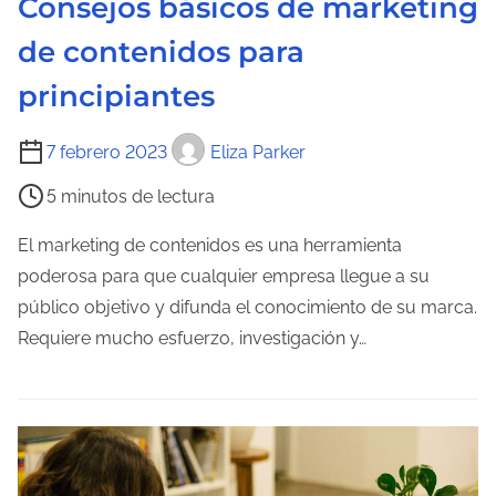
Consejos básicos de marketing
t
de contenidos para
r
a
principiantes
d
T
a
7 febrero 2023
Eliza Parker
i
5 minutos de lectura
e
m
El marketing de contenidos es una herramienta
p
poderosa para que cualquier empresa llegue a su
o
público objetivo y difunda el conocimiento de su marca.
d
Requiere mucho esfuerzo, investigación y…
e
l
e
c
t