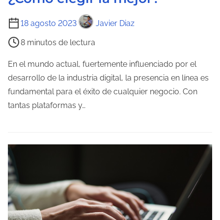
a
T
18 agosto 2023
Javier Diaz
d
i
a
8 minutos de lectura
e
m
En el mundo actual, fuertemente influenciado por el
p
desarrollo de la industria digital, la presencia en línea es
o
fundamental para el éxito de cualquier negocio. Con
d
tantas plataformas y…
e
l
e
c
t
u
r
a