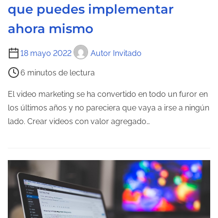
n
que puedes implementar
t
ahora mismo
r
a
T
18 mayo 2022
Autor Invitado
d
i
a
6 minutos de lectura
e
m
El video marketing se ha convertido en todo un furor en
p
los últimos años y no pareciera que vaya a irse a ningún
o
lado. Crear videos con valor agregado…
d
e
l
e
c
t
u