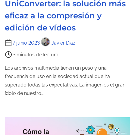
UniConverter: la solución más
t
eficaz a la compresión y
r
a
edición de vídeos
d
T
a
7 junio 2023
Javier Diaz
i
3 minutos de lectura
e
m
Los archivos multimedia tienen un peso y una
p
frecuencia de uso en la sociedad actual que ha
o
superado todas las expectativas. La imagen es el gran
d
ídolo de nuestro…
e
l
e
c
t