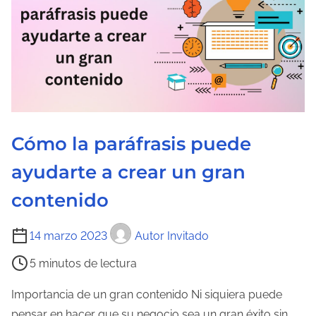
u
r
a
d
e
l
a
Cómo la paráfrasis puede
e
ayudarte a crear un gran
n
t
contenido
r
T
a
14 marzo 2023
Autor Invitado
i
d
5 minutos de lectura
e
a
m
Importancia de un gran contenido Ni siquiera puede
p
pensar en hacer que su negocio sea un gran éxito sin