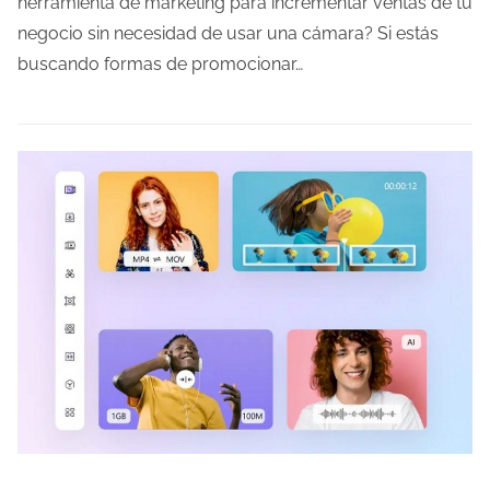
herramienta de marketing para incrementar ventas de tu
o
negocio sin necesidad de usar una cámara? Si estás
d
buscando formas de promocionar…
e
l
e
c
t
u
r
a
d
e
l
a
e
n