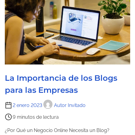
u
r
a
d
e
l
a
e
n
La Importancia de los Blogs
t
para las Empresas
r
a
T
2 enero 2023
Autor Invitado
d
i
a
9 minutos de lectura
e
m
¿Por Qué un Negocio Online Necesita un Blog?