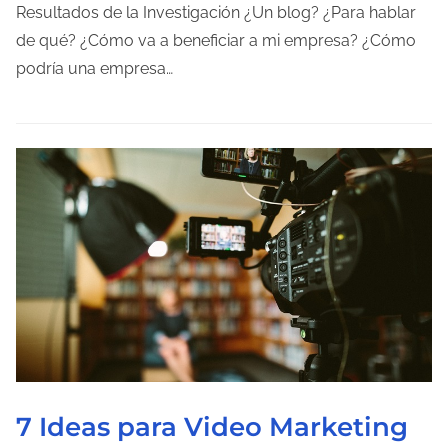
p
Resultados de la Investigación ¿Un blog? ¿Para hablar
o
de qué? ¿Cómo va a beneficiar a mi empresa? ¿Cómo
d
podría una empresa…
e
l
e
c
t
u
r
a
d
e
l
a
7 Ideas para Video Marketing
e