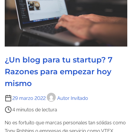
r
a
d
e
l
a
e
¿Un blog para tu startup? 7
n
Razones para empezar hoy
t
r
mismo
a
T
d
29 marzo 2022
Autor Invitado
i
a
4 minutos de lectura
e
m
No es fortuito que marcas personales tan sólidas como
p
Tony Robbins o empresas de servicio como VTEX