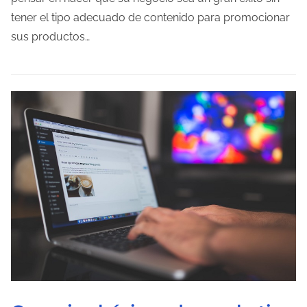
o
tener el tipo adecuado de contenido para promocionar
d
sus productos…
e
l
e
c
t
u
r
a
d
e
l
a
e
n