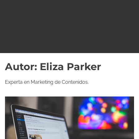
o
Autor:
Eliza Parker
Experta en Marketing de Contenidos.