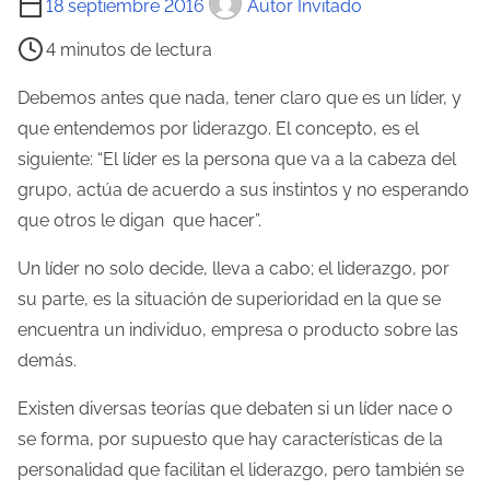
18 septiembre 2016
Autor Invitado
i
4 minutos de lectura
e
m
Debemos antes que nada, tener claro que es un líder, y
p
que entendemos por liderazgo. El concepto, es el
o
siguiente: “El líder es la persona que va a la cabeza del
d
grupo, actúa de acuerdo a sus instintos y no esperando
e
que otros le digan que hacer”.
l
Un líder no solo decide, lleva a cabo; el liderazgo, por
e
su parte, es la situación de superioridad en la que se
c
encuentra un individuo, empresa o producto sobre las
t
demás.
u
r
Existen diversas teorías que debaten si un líder nace o
a
se forma, por supuesto que hay características de la
d
personalidad que facilitan el liderazgo, pero también se
e