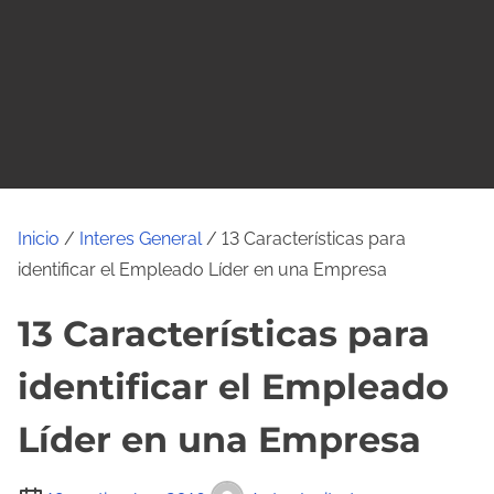
o
Inicio
/
Interes General
/ 13 Características para
identificar el Empleado Líder en una Empresa
13 Características para
identificar el Empleado
Líder en una Empresa
T