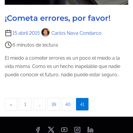
l
a
¡Cometa errores, por favor!
e
n
T
15 abril 2015
Carlos Nava Condarco
t
i
r
6 minutos de lectura
e
a
m
El miedo a cometer errores es un poco el miedo a la
d
p
vida misma. Como es un hecho inapelable que nadie
a
o
puede conocer el futuro, nadie puede estar seguro…
d
e
l
P
«
1
…
39
40
41
e
a
c
t
g
u