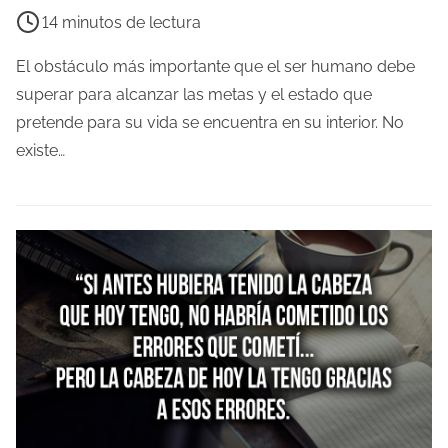
i
14 minutos de lectura
e
m
El obstáculo más importante que el ser humano debe
p
superar para alcanzar las metas y el estado que
o
pretende para su vida se encuentra en su interior. No
d
existe…
e
l
e
c
t
u
r
a
d
e