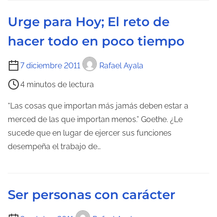
e
Urge para Hoy; El reto de
c
hacer todo en poco tiempo
t
u
T
7 diciembre 2011
Rafael Ayala
r
i
a
4 minutos de lectura
e
d
m
“Las cosas que importan más jamás deben estar a
e
p
merced de las que importan menos.” Goethe. ¿Le
l
o
sucede que en lugar de ejercer sus funciones
a
d
desempeña el trabajo de…
e
e
n
l
t
e
r
Ser personas con carácter
c
a
t
d
T