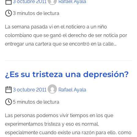
3 octubre 2011
Rafael Ayala
u
a
i
3 minutos de lectura
r
e
a
m
La semana pasada vi en el noticiero a un niño
d
p
colombiano que se ganó el derecho de ser noticia por
e
o
entregar una cartera que se encontró en la calle.…
l
d
a
e
e
l
¿Es su tristeza una depresión?
n
e
t
c
T
3 octubre 2011
Rafael Ayala
r
t
i
a
5 minutos de lectura
u
e
d
r
m
Las personas podemos vivir tiempos en los que
a
a
p
experimentamos tristeza y eso es normal,
d
o
especialmente cuando existe una razón para ello, como
e