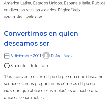
América Latina, Estados Unidos, España e Italia. Publica
en diversas revistas y diarios. Página Web:
www.rafaelayala.com
Convertirnos en quien
deseamos ser
T
8 diciembre 2011
Rafael Ayala
i
3 minutos de lectura
e
m
“Para convertirnos en el tipo de persona que deseamos
p
ser necesitamos preguntarnos cómo es el tipo de
o
individuo que obtiene esas metas” Es un hecho que
d
quiénes tienen metas…
e
l