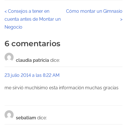
N
<
Consejos a tener en
Cómo montar un Gimnasio
cuenta antes de Montar un
>
a
Negocio
v
6 comentarios
e
g
claudia patricia
dice:
a
23 julio 2014 a las 8:22 AM
c
me sirvió muchísimo esta información muchas gracias
i
ó
n
sebatiam
dice:
d