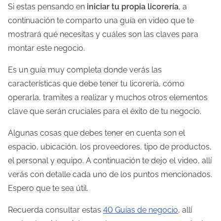
m
Si estas pensando en
iniciar tu propia licorería
, a
p
continuación te comparto una guía en video que te
o
mostrará qué necesitas y cuáles son las claves para
d
montar este negocio.
e
Es un guía muy completa donde verás las
l
características que debe tener tu licorería, cómo
e
operarla, tramites a realizar y muchos otros elementos
c
clave que serán cruciales para el éxito de tu negocio.
t
u
Algunas cosas que debes tener en cuenta son el
r
espacio, ubicación, los proveedores, tipo de productos,
a
el personal y equipo. A continuación te dejo el video, allí
d
verás con detalle cada uno de los puntos mencionados.
e
Espero que te sea útil.
l
Recuerda consultar estas
40 Guías de negocio
, allí
a