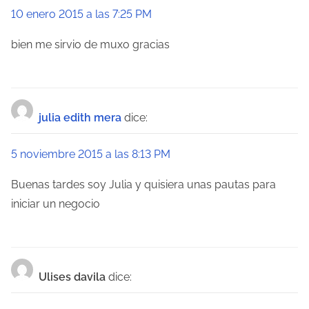
10 enero 2015 a las 7:25 PM
e
bien me sirvio de muxo gracias
e
n
t
julia edith mera
dice:
r
5 noviembre 2015 a las 8:13 PM
a
Buenas tardes soy Julia y quisiera unas pautas para
d
iniciar un negocio
a
s
Ulises davila
dice: