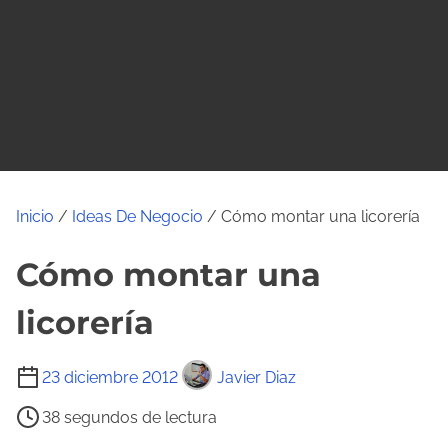
o
Inicio
/
Ideas De Negocio
/ Cómo montar una licorería
Cómo montar una
licorería
T
23 diciembre 2012
Javier Diaz
i
38 segundos de lectura
e