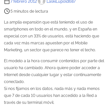
7 febrero 2012
LaskiLupold687
i
5 minutos de lectura
e
m
La amplia expansión que está teniendo el uso de
p
smartphones en todo en el mundo, y en España en
o
especial con un 33% de usuarios, está haciendo que
d
cada vez más marcas apuesten por el Mobile
e
Marketing, un sector que parece no tener el techo.
l
El modelo a la hora consumir contenidos por parte del
e
usuario ha cambiado. Ahora quiere poder acceder a
c
Internet desde cualquier lugar y estar continuamente
t
conectado.
u
Si nos fijamos en los datos, nada más y nada menos
r
que 7 de cada 10 usuarios han accedido a la Red a
a
través de su terminal móvil.
d
e