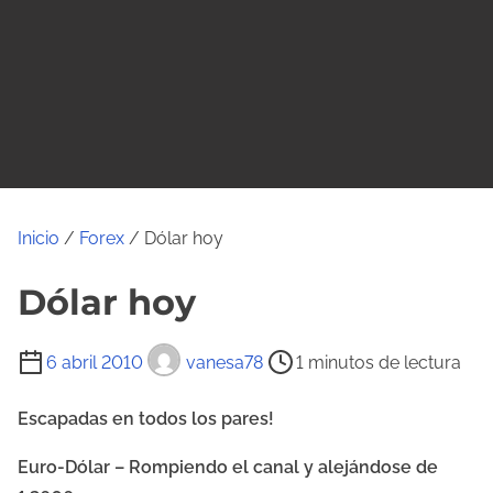
o
Inicio
/
Forex
/ Dólar hoy
Dólar hoy
T
6 abril 2010
vanesa78
1 minutos de lectura
i
e
Escapadas en todos los pares!
m
Euro-Dólar – Rompiendo el canal y alejándose de
p