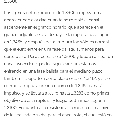
1,3606
o
d
Los signos del alejamiento de 1,3606 empezaron a
e
aparecer con claridad cuando se rompió el canal
l
ascendente en el gráfico horario, que aparece en el
e
gráfico adjunto del día de hoy. Esta ruptura tuvo lugar
c
en 1,3465, y después de tal ruptura tan sólo es normal
t
que el euro entre en una fase bajista, al menos para
u
corto plazo.
Pero acercarse a 1,3606 y luego romper un
r
canal ascendente podría significar que estamos
a
entrando en una fase bajista para el mediano plazo
d
también. El soporte a corto plazo está en 1,3412, y si se
e
rompe, la ruptura creada encima de 1,3465 ganará
l
impulso, y se llevará al euro hasta 1,3283 como primer
a
objetivo de esta ruptura, y luego podríamos llegar a
e
1,3190. En cuanto a la resistencia, la misma está al nivel
n
de la segunda prueba para el canal roto, el cual está en