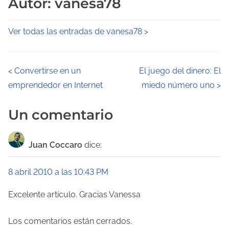
Autor: vanesa78
Ver todas las entradas de vanesa78 >
N
<
Convertirse en un
El juego del dinero: El
emprendedor en Internet
miedo número uno
>
a
v
Un comentario
e
Juan Coccaro
dice:
g
a
8 abril 2010 a las 10:43 PM
c
Excelente artículo. Gracias Vanessa
i
Los comentarios están cerrados.