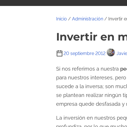
i
d
o
Inicio
/
Administración
/ Invertir
Invertir en 
T
20 septiembre 2012
Javie
i
e
Si nos referimos a nuestra
pe
m
para nuestros intereses, pe
p
sucede a la inversa; son muc
o
se plantean realizar ningún t
d
empresa quede desfasada y no
e
l
La inversión en nuestros pe
e
profundiza, por lo que mucho