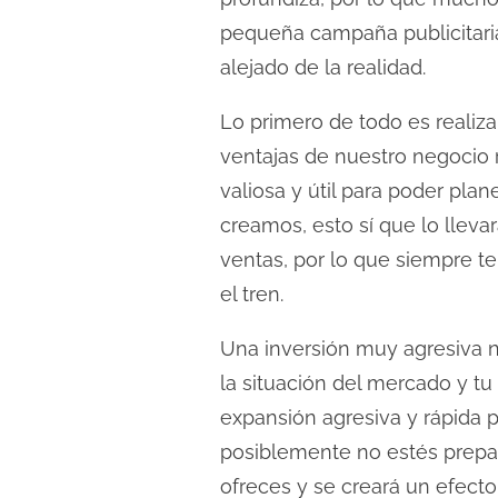
c
pequeña campaña publicitari
t
alejado de la realidad.
u
r
Lo primero de todo es reali
a
ventajas de nuestro negocio
d
valiosa y útil para poder pla
e
creamos, esto sí que lo llev
l
ventas, por lo que siempre t
a
el tren.
e
n
Una inversión muy agresiva no
t
la situación del mercado y t
r
expansión agresiva y rápida 
a
posiblemente no estés prepar
d
a
ofreces y se creará un efecto