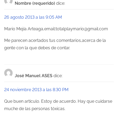
e
Nombre (requerido)
dice:
n
26 agosto 2013 a las 9:05 AM
t
Mario Mejía Arteaga,email:totalplaymario@gmail.com
r
Me parecen acertados tus comentarios,acerca de la
a
gente con la que debes de contar.
d
a
s
José Manuel ASES
dice:
24 noviembre 2013 a las 8:30 PM
Que buen artículo. Estoy de acuerdo. Hay que cuidarse
muche de las personas tóxicas.