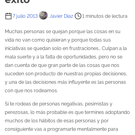
T
7 julio 2013
Javier Diaz
1 minutos de lectura
i
e
Muchas personas se quejan porque las cosas en su
m
vida no van como quisieran y porque todas sus
p
iniciativas se quedan solo en frustraciones… Culpan a la
o
mala suerte y a la falta de oportunidades, pero no se
d
dan cuenta de que gran parte de las cosas que nos
e
suceden son producto de nuestras propias decisiones,
l
y una de las decisiones más influyente es las personas
e
con que nos rodeamos.
c
Si te rodeas de personas negativas, pesimistas y
t
perezosas, lo más probable es que termines adoptando
u
muchos de los hábitos de esas personas y por
r
consiguiente vas a programarte mentalmente para
a