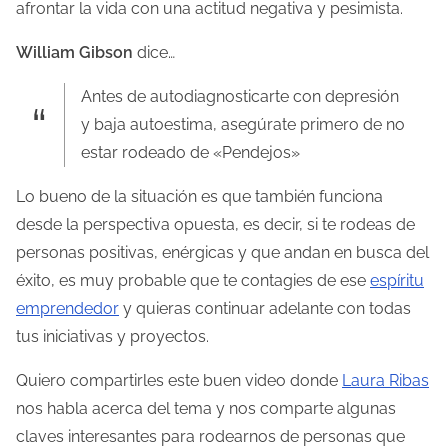
afrontar la vida con una actitud negativa y pesimista.
d
e
William Gibson
dice…
l
Antes de autodiagnosticarte con depresión
a
y baja autoestima, asegúrate primero de no
e
estar rodeado de «Pendejos»
n
t
Lo bueno de la situación es que también funciona
r
desde la perspectiva opuesta, es decir, si te rodeas de
a
personas positivas, enérgicas y que andan en busca del
d
éxito, es muy probable que te contagies de ese
espíritu
a
emprendedor
y quieras continuar adelante con todas
tus iniciativas y proyectos.
Quiero compartirles este buen video donde
Laura Ribas
nos habla acerca del tema y nos comparte algunas
claves interesantes para rodearnos de personas que