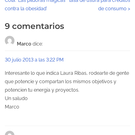
Cola: ‘Las píldoras mágicas
tasa de usura para créditos
a
contra la obesidad’
de consumo
>
v
9 comentarios
e
g
Marco
dice:
a
30 julio 2013 a las 3:22 PM
c
Interesante lo que indica Laura Ribas, rodearte de gente
i
que potencie y compartan los mismos objetivos y
ó
potencien tu energia y proyectos.
Un saludo
n
Marco
d
e