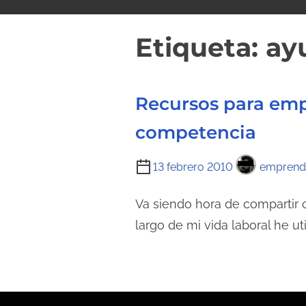
i
d
Etiqueta:
ay
o
Recursos para empr
competencia
T
13 febrero 2010
emprend
i
e
Va siendo hora de compartir 
m
largo de mi vida laboral he u
p
o
d
e