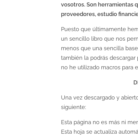
l
vosotros. Son herramientas q
e
proveedores, estudio financie
c
t
Puesto que últimamente hemo
u
un sencillo libro que nos per
r
menos que una sencilla base d
a
también la podrás descargar p
d
no he utilizado macros para e
e
l
D
a
e
Una vez descargado y abierto
n
siguiente:
t
Esta página no es más ni me
r
a
Esta hoja se actualiza automá