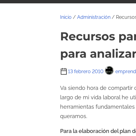
i
d
Inicio
/
Administración
/ Recursos
o
Recursos pa
para analiza
T
13 febrero 2010
emprend
i
e
Va siendo hora de compartir 
m
largo de mi vida laboral he u
p
herramientas fundamentales 
o
queramos.
d
e
Para la elaboración del plan 