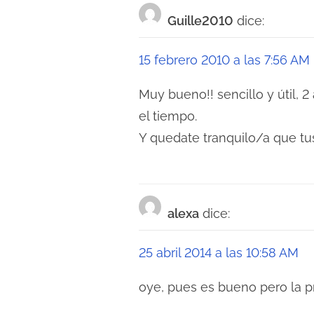
Guille2010
dice:
e
g
15 febrero 2010 a las 7:56 AM
a
Muy bueno!! sencillo y útil, 
c
el tiempo.
Y quedate tranquilo/a que tus
i
ó
n
alexa
dice:
d
25 abril 2014 a las 10:58 AM
e
e
oye, pues es bueno pero la p