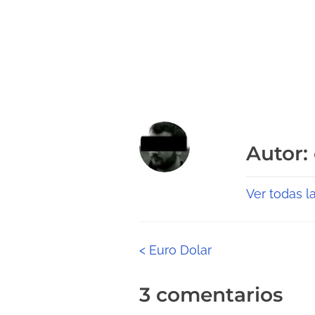
Autor:
Ver todas l
N
<
Euro Dolar
a
3 comentarios
v