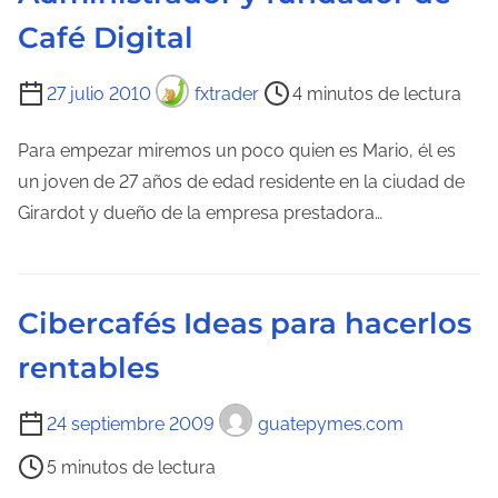
Café Digital
T
27 julio 2010
fxtrader
4 minutos de lectura
i
e
Para empezar miremos un poco quien es Mario, él es
m
un joven de 27 años de edad residente en la ciudad de
p
Girardot y dueño de la empresa prestadora…
o
d
e
Cibercafés Ideas para hacerlos
l
rentables
e
c
T
24 septiembre 2009
guatepymes.com
t
i
u
5 minutos de lectura
e
r