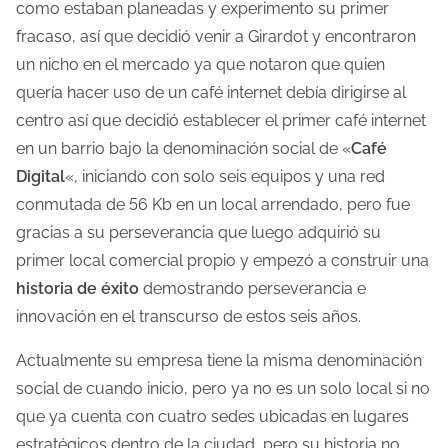
como estaban planeadas y experimento su primer
d
fracaso, así que decidió venir a Girardot y encontraron
e
un nicho en el mercado ya que notaron que quien
l
quería hacer uso de un café internet debía dirigirse al
a
centro así que decidió establecer el primer café internet
e
en un barrio bajo la denominación social de «
Café
n
Digital
«, iniciando con solo seis equipos y una red
t
conmutada de 56 Kb en un local arrendado, pero fue
r
gracias a su perseverancia que luego adquirió su
a
primer local comercial propio y empezó a construir una
d
historia de éxito
demostrando perseverancia e
a
innovación en el transcurso de estos seis años.
Actualmente su empresa tiene la misma denominación
social de cuando inicio, pero ya no es un solo local si no
que ya cuenta con cuatro sedes ubicadas en lugares
estratégicos dentro de la ciudad, pero su historia no