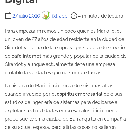
T
27 julio 2010
fxtrader
4 minutos de lectura
i
e
Para empezar miremos un poco quien es Mario, él es
m
un joven de 27 años de edad residente en la ciudad de
p
Girardot y dueño de la empresa prestadora de servicio
o
de
café internet
más grande y popular de la ciudad de
d
Girardot y aunque actualmente tiene una empresa
e
rentable la verdad es que no siempre fue así.
l
La historia de Mario inicia cerca de seis años atrás
e
cuando invadido por el
espíritu empresarial
dejó sus
c
estudios de ingeniería de sistemas para dedicarse a
t
explotar sus habilidades empresariales, inicialmente
u
probó suerte en la ciudad de Barranquilla en compañía
r
de su actual esposa, pero allí las cosas no salieron
a