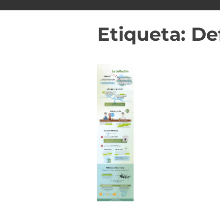
i
d
Etiqueta:
De
o