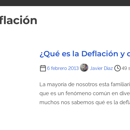
flación
¿Qué es la Deflación y
T
6 febrero 2013
Javier Diaz
49 
i
e
La mayoría de nosotros esta familiar
m
que es un fenómeno común en dive
p
muchos nos sabemos qué es la defla
o
d
e