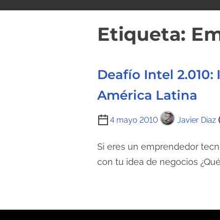
i
d
Etiqueta:
Em
o
Deafío Intel 2.01
América Latina
T
4 mayo 2010
Javier Diaz
i
e
Si eres un emprendedor tecno
m
con tu idea de negocios ¿Qué 
p
o
d
e