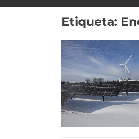
i
d
Etiqueta:
En
o