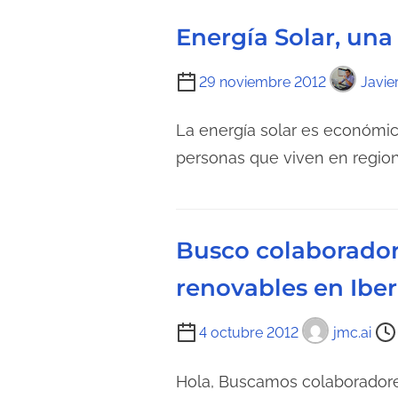
Energía Solar, un
T
29 noviembre 2012
Javie
i
e
La energía solar es económica,
m
personas que viven en regio
p
o
d
Busco colaborador
e
l
renovables en Ibe
e
c
T
4 octubre 2012
jmc.ai
t
i
u
e
Hola, Buscamos colaboradores