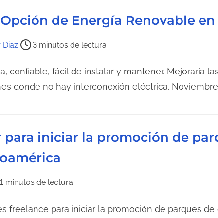
l
a Opción de Energía Renovable e
e
c
r Diaz
3 minutos de lectura
t
u
 confiable, fácil de instalar y mantener. Mejoraría l
r
nes donde no hay interconexión eléctrica. Noviembre
a
d
e
 para iniciar la promoción de par
l
a
roamérica
e
n
1 minutos de lectura
t
r
 freelance para iniciar la promoción de parques de
a