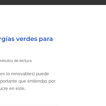
rgías verdes para
minutos de lectura
des (o renovables) puede
mportante que entiendas por
ucre en este…