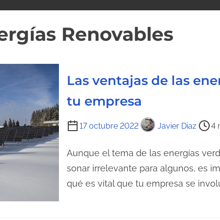
ergías Renovables
Las ventajas de las ene
tu empresa
T
17 octubre 2022
Javier Diaz
4 
i
e
Aunque el tema de las energías ver
m
sonar irrelevante para algunos, es i
p
qué es vital que tu empresa se invol
o
d
e