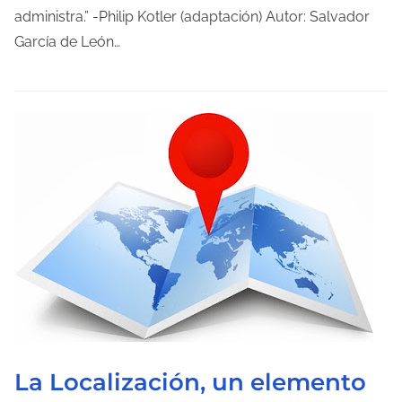
o
administra.” -Philip Kotler (adaptación) Autor: Salvador
d
García de León…
e
l
e
c
t
u
r
a
d
e
l
a
e
La Localización, un elemento
n