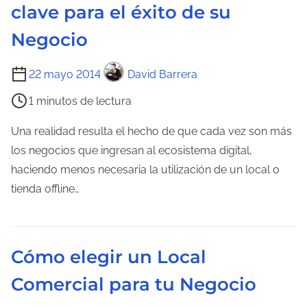
clave para el éxito de su
t
r
Negocio
a
d
T
22 mayo 2014
David Barrera
a
i
1 minutos de lectura
e
m
Una realidad resulta el hecho de que cada vez son más
p
los negocios que ingresan al ecosistema digital,
o
haciendo menos necesaria la utilización de un local o
d
tienda offline…
e
l
e
Cómo elegir un Local
c
Comercial para tu Negocio
t
u