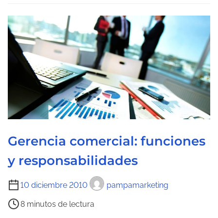
l
e
a
l
e
e
n
c
t
t
r
u
a
r
d
a
a
d
e
Gerencia comercial: funciones
l
a
y responsabilidades
e
n
T
10 diciembre 2010
pampamarketing
t
i
8 minutos de lectura
r
e