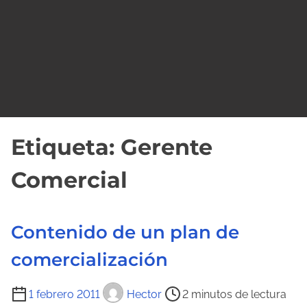
o
Etiqueta:
Gerente
Comercial
Contenido de un plan de
comercialización
T
1 febrero 2011
Hector
2 minutos de lectura