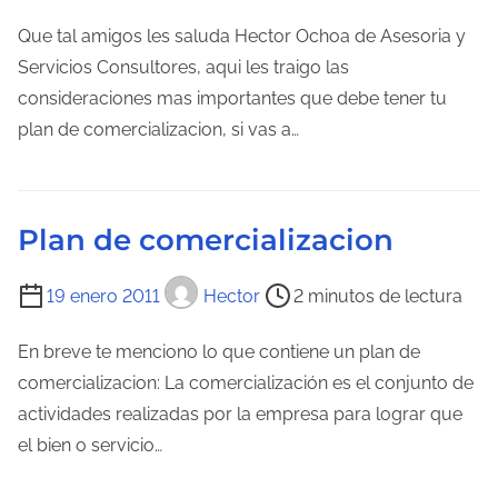
i
e
Que tal amigos les saluda Hector Ochoa de Asesoria y
m
Servicios Consultores, aqui les traigo las
p
consideraciones mas importantes que debe tener tu
o
plan de comercializacion, si vas a…
d
e
l
Plan de comercializacion
e
c
T
19 enero 2011
Hector
2 minutos de lectura
t
i
u
e
En breve te menciono lo que contiene un plan de
r
m
comercializacion: La comercialización es el conjunto de
a
p
actividades realizadas por la empresa para lograr que
d
o
el bien o servicio…
e
d