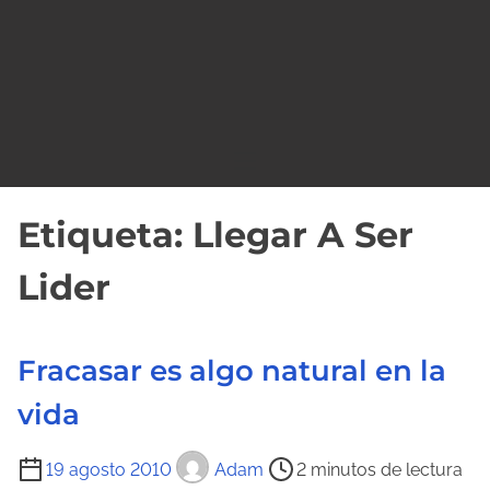
o
Etiqueta:
Llegar A Ser
Lider
Fracasar es algo natural en la
vida
T
19 agosto 2010
Adam
2 minutos de lectura