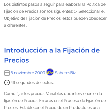
m
Los distintos pasos a seguir para elaborar la Política de
p
Fijación de Precios son los siguientes: 1- Seleccionar el
o
Objetivo de Fijación de Precios: éstos pueden obedecer
d
a diferentes…
e
l
e
Introducción a la Fijación de
c
Precios
t
u
T
6 noviembre 2009
SaberesBiz
r
i
a
49 segundos de lectura
e
d
m
Como fijar los precios. Variables que intervienen en la
e
p
fijación de Precios. Errores en el Proceso de Fijación de
l
o
Precios Establecer el Precio de un Producto es una
a