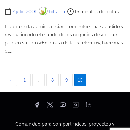
a
T
7 julio 2009
fxtrader
15 minutos de lectura
d
i
a
e
El gurú de la administración, Tom Peters, ha sacudido y
m
revolucionado el mundo de los negocios desde que
p
publicó su libro «En busca de la excelencia», hace más
o
de…
d
e
l
P
«
1
…
8
9
10
e
a
c
t
g
u
i
r
n
a
Comunidad para compartir ideas, proyectos y