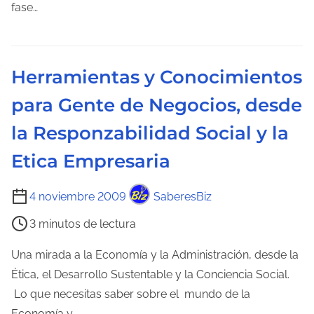
d
fase…
e
e
n
l
t
e
r
Herramientas y Conocimientos
c
a
para Gente de Negocios, desde
t
d
u
a
la Responzabilidad Social y la
r
Etica Empresaria
a
d
T
4 noviembre 2009
SaberesBiz
e
i
l
3 minutos de lectura
e
a
m
Una mirada a la Economía y la Administración, desde la
e
p
Ética, el Desarrollo Sustentable y la Conciencia Social.
n
o
Lo que necesitas saber sobre el mundo de la
t
d
Economía y…