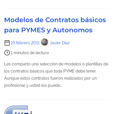
e
l
e
Modelos de Contratos básicos
c
para PYMES y Autonomos
t
u
T
19 febrero 2011
Javier Diaz
r
i
a
1 minutos de lectura
e
d
m
Les comparto una selección de modelos o plantillas de
e
p
los contratos básicos que toda PYME debe tener.
l
o
Aunque estos contratos fueron realizados por un
a
d
profesional y usted los puede…
e
e
n
l
t
e
r
c