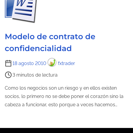
a
t
d
u
a
r
a
Modelo de contrato de
d
confidencialidad
e
l
T
18 agosto 2010
fxtrader
a
i
e
3 minutos de lectura
e
n
m
Como los negocios son un riesgo y en ellos existen
t
p
socios, lo primero no se debe poner el corazón sino la
r
o
cabeza a funcionar, esto porque a veces hacemos…
a
d
d
e
a
l