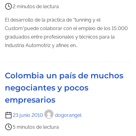
i
2 minutos de lectura
e
m
El desarrollo de la práctica de “tunning y el
p
Custom“puede colaborar con el empleo de los 15,000
o
graduados entre profesionales y técnicos para la
d
Industria Automotriz y afines en…
e
l
e
Colombia un país de muchos
c
negociantes y pocos
t
u
empresarios
r
a
T
23 junio 2010
dogorangel
d
i
5 minutos de lectura
e
e